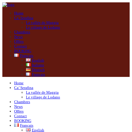
Home
Ca’ Serafina
La vallée de Maggia
Le village de Lodano
Chambres
News
Offres
Contact
BOOKING
Français
English
Italiano
Deutsch
Français
Home
Ca’ Serafina
La vallée de Maggia
Le village de Lodano
Chambres
News
Offres
Contact
BOOKING
Français
English