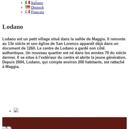
Italiano
Deutsch
Français
Lodano
Lodano est un petit village situé dans la vallée de Maggia. Il remonte
au 13e siècle et son église de San Lorenzo apparaît déjà dans un
document de 1260. Le centre de Lodano a gardé son côté
authentique. Un nouveau quartier est né dans les années 70 du siècle
dernier. Il se situe à l’extérieur du centre et abrite la jeune génération.
Depuis 2004, Lodano, qui compte environ 200 habitants, est rattaché
à Maggia.
CA' SERAFINA, I Rünch 1, CH-6677 Lodano, e-mail: info@caserafina.com tel.:
+41 91 756 50 60 ©2025 caserafina.com all rights reserved