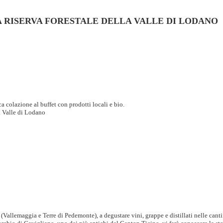
 RISERVA FORESTALE DELLA VALLE DI LODANO
a colazione al buffet con prodotti locali e bio.
a Valle di Lodano
 (Vallemaggia e Terre di Pedemonte), a degustare vini, grappe e distillati nelle can