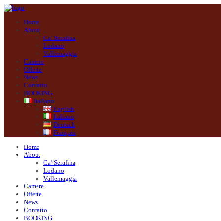
Home
About
Ca’ Serafina
Lodano
Vallemaggia
Camere
Offerte
News
Contatto
BOOKING
Italiano
English
Italiano
Deutsch
Français
Home
About
Ca’ Serafina
Lodano
Vallemaggia
Camere
Offerte
News
Contatto
BOOKING