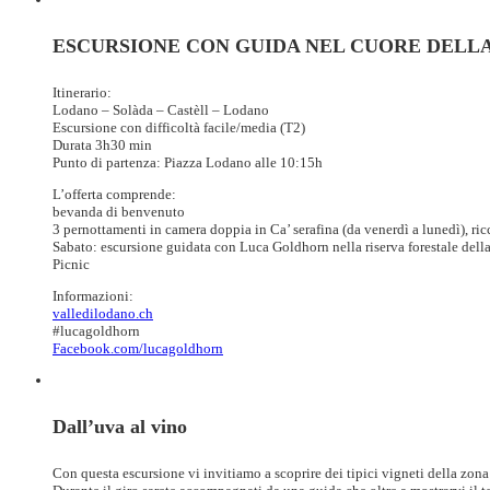
ESCURSIONE CON GUIDA NEL CUORE DELLA
Itinerario:
Lodano – Solàda – Castèll – Lodano
Escursione con difficoltà facile/media (T2)
Durata 3h30 min
Punto di partenza: Piazza Lodano alle 10:15h
L’offerta comprende:
bevanda di benvenuto
3 pernottamenti in camera doppia in Ca’ serafina (da venerdì a lunedì), ricc
Sabato: escursione guidata con Luca Goldhorn nella riserva forestale dell
Picnic
Informazioni:
valledilodano.ch
#lucagoldhorn
Facebook.com/lucagoldhorn
Dall’uva al vino
Con questa escursione vi invitiamo a scoprire dei tipici vigneti della zona